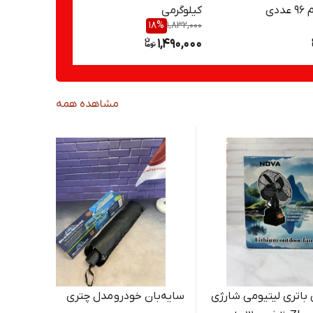
دی
کیلوگرمی
18
%
1,832,000
1,490,000
ناموجو
مشاهده همه
 باتری لیتیومی شارژی
سایه‌بان خودرو مدل چتری
اتو