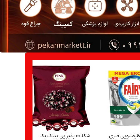
رفشویی فیری
شکلات پذیرایی پینک یک
نسکافه گل