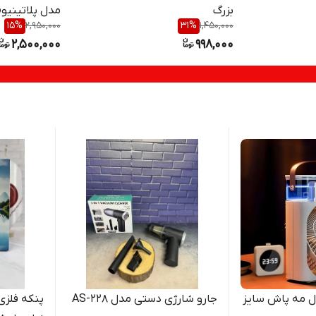
بزرگ
مدل پلاتینیوم 96 عد
15
%
2,950,000
31
%
1,450,000
2,500,000
998,000
ل مه پاش سایز
جارو شارژی دستی مدل AS-228
پنکه فلزی