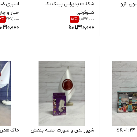
ن انزو
شکلات پذیرایی پینک یک
اسپری ضد 
کیلوگرمی
خیار و چای س
2
%
467,000
18
%
1,832,000
410,000
1,490,000
S
شیور بدن و صورت جعبه بنفش
ماگ همزن