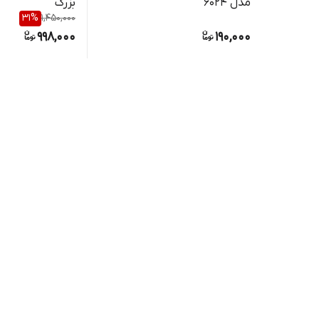
مدل 6024
بزرگ
31
%
1,450,000
998,000
190,000