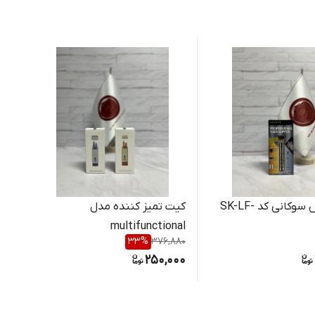
ریش تراش سوکانی کد SK-LF-
کیت تمیز کننده مدل
فشا
multifunctional
است
33
%
376,880
000
250,000