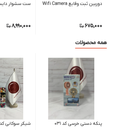
دوربین ثبت وقایع Wifi Camera
ست سشوار دایسو
8,990,000
675,000
همه محصولات
پنکه دستی خرسی کد 031
شیکر سوکانی کد K-01024