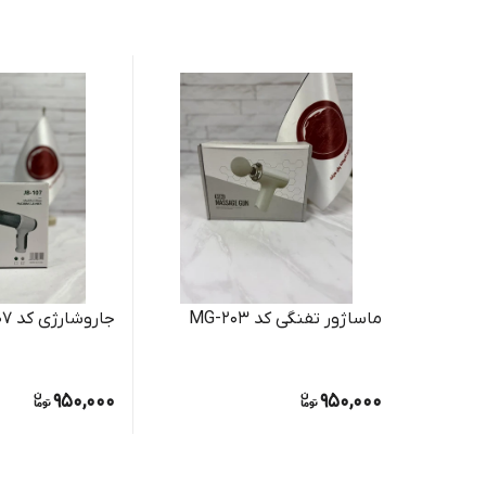
ماساژور تفنگی کد MG-203
جاروشارژی کد JB-107
950,000
950,000