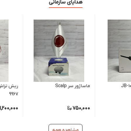
هدایای سازمانی
ماساژور سر Scalp
9967
1,200,000
750,000
مشاهده همه