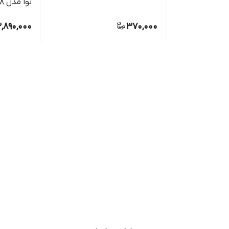
نوا مدل ZL-08 ظرفیت ۱۲ ولت
,890,000
370,000