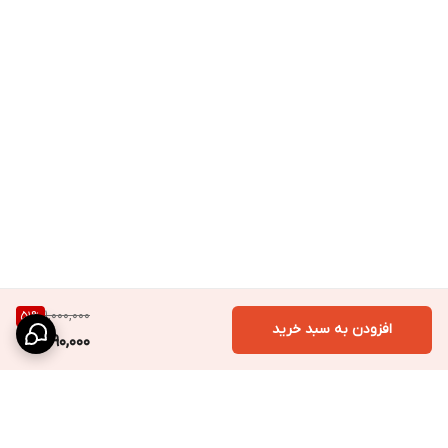
1,000,000
51
%
افزودن به سبد خرید
490,000