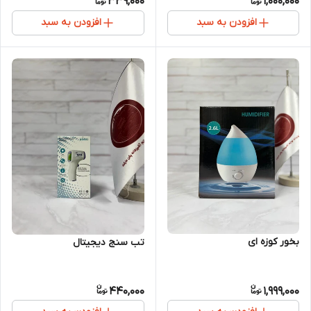
339,000
1,000,000
افزودن به سبد
افزودن به سبد
بخور کوزه ای
تب سنج دیجیتال
440,000
1,999,000