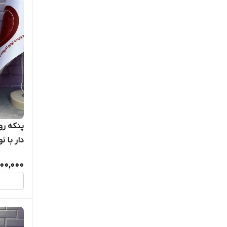
پنکه رو
دار با نور 
800,000