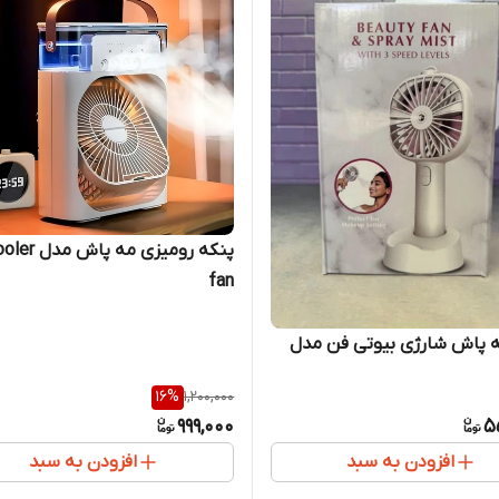
پنکه رومیزی مه پ
fan
ه پاش شارژی بیوتی فن مدل
16
%
1,200,000
999,000
5
افزودن به سبد
افزودن به سبد