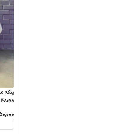
پنکه م
48078
50,000