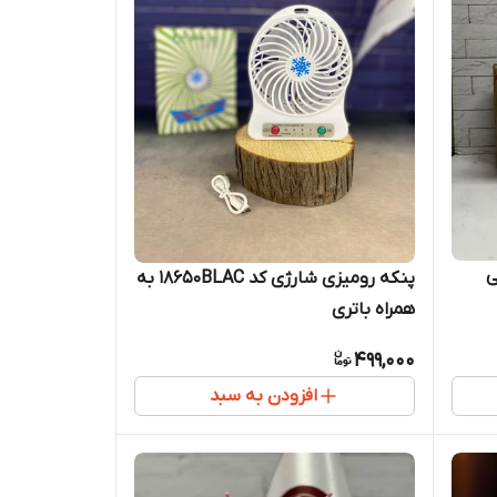
ی
پنکه رومیزی شارژی کد 18650BLAC به
همراه باتری
499,000
افزودن به سبد