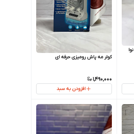
وا
کولر مه پاش رومیزی حرفه ای
1,490,000
افزودن به سبد