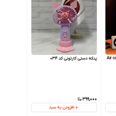
اش مدل Air cooler
پنکه دستی کارتونی کد 034
399,000
افزودن به سبد