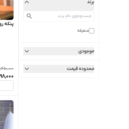
برند
پنکه رو
متفرقه
موجودی
1,450,000
محدوده قیمت
998,000