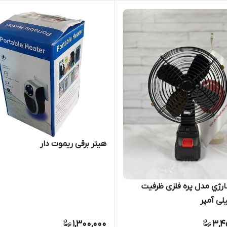
هیتر برقی ریموت دار
پنکه شارژي مدل پره فلزی ظرفیت
1,300,000
3,4