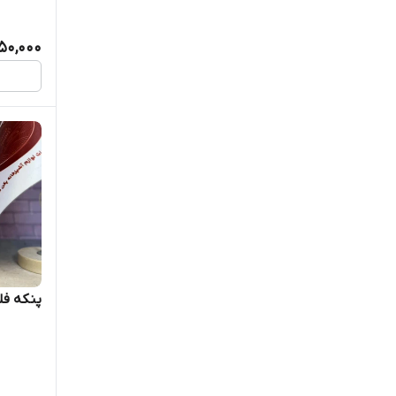
50,000
پنکه فل