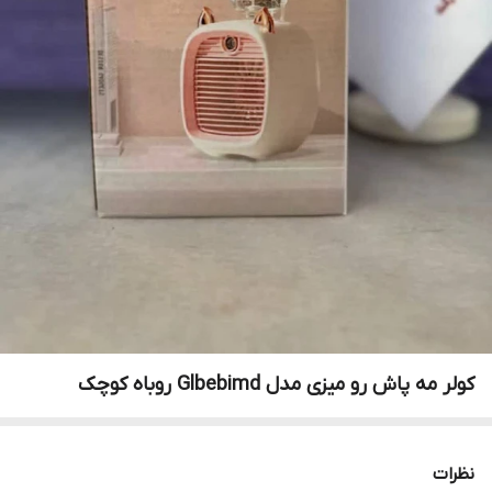
کولر مه پاش رو میزی مدل Glbebimd روباه کوچک
نظرات