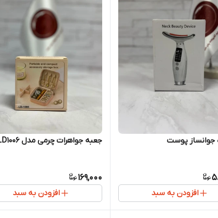
 جوانساز پوست
جعبه جواهرات چرمی مدل LD1006
169,000
5
افزودن به سبد
افزودن به سبد