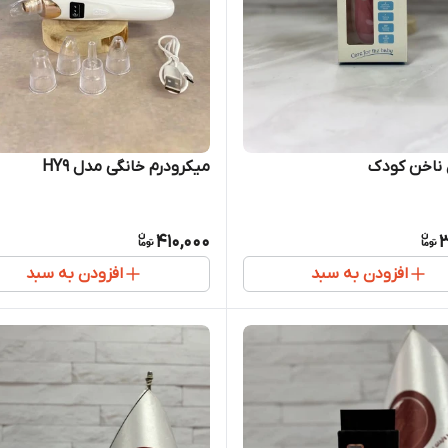
ناخن کودک
میکرودرم خانگی مدل HY9
410,000
3
افزودن به سبد
افزودن به سبد