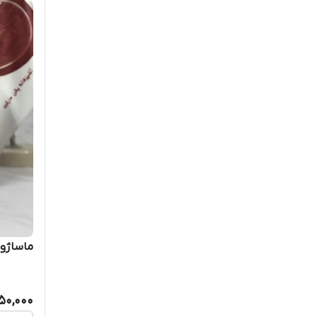
ماساژور
50,000