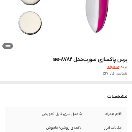
برس پاکسازی صورت مدل ae-8782
برند:
متفرقه
شناسه کالا
517
مشخصات
اقلام همراه
5 مدل سَری قابل تعویض
امکانات ابزار
دکمه‌ی روشن/خاموش