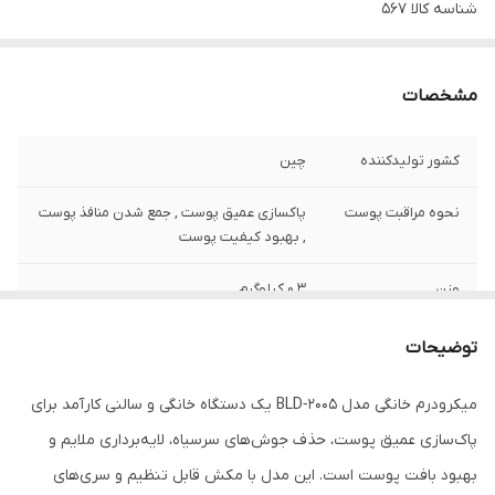
شناسه کالا
567
مشخصات
کشور تولید‌کننده
چین
نحوه مراقبت پوست
پاکسازی عمیق پوست , جمع شدن منافذ پوست
, بهبود کیفیت پوست
وزن
0.3 کیلوگرم
نوع ابزار مراقبت از
میکرودرم
توضیحات
پوست
میکرودرم خانگی مدل BLD‑2005 یک دستگاه خانگی و سالنی کارآمد برای
اقلام همراه
کابل شارژ -4عدد سری مخصوص
پاک‌سازی عمیق پوست، حذف جوش‌های سرسیاه، لایه‌برداری ملایم و
امکانات ابزار
قابلیت تنظیم سرعت
بهبود بافت پوست است. این مدل با مکش قابل تنظیم و سری‌های