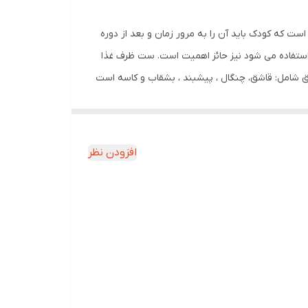
است که کودک باید آن را به مرور زمان و بعد از دوره
او استفاده می شود نیز حائز اهمیت است. ست ظرف غذا
ل فوق شامل: قاشق، چنگال ، پیشبند ، بشقاب و کاسه است
اپ مکنده ای که در قسمت زیرین قرار دارد از لغزش
دکتان محافظت می کند. لیوان ست ظروف سیلیکونی ، با
بدنه نرم و وزن سبکی که دارد به راحتی در دستان کودکتان قرار می گیرد. شما می توانید برای گرم کردن غذای کوچولویتان ظرف را مستقیما در مایکرویو تا دمای 200 درجه قرار دهید. این ست
افزودن نظر