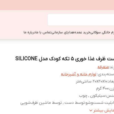
زم خانگی سوکانی
خرید عمده
هدایای سازمانی
تماس با ما
درباره ما
 ظرف غذا خوری 5 تکه کودک مدل SILICONE
ند:
متفرقه
ته‌بندی
:
لوازم خانه و آشپزخانه
عاد
:
20x20x10 سانتی‌متر
زن
:
400 گرم
نس
:
سیلیکون , چوب
ابلیت شست‌وشو
:
توسط دست , توسط ماشین ظرف‌شویی
بل استفاده در
:
ماکروویو
مایش بیشتر