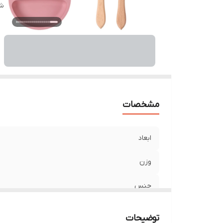
بد
شن
ر
مشخصات
ابعاد
وزن
جنس
قابلیت شست‌وشو
توضیحات