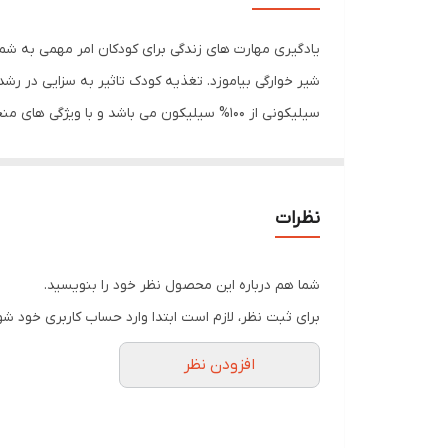
قابل استفاده در
یادگیری مهارت های زندگی برای کودکان امر مهمی به شمار 
بدون BPA
شیر خوارگی بیاموزد. تغذیه کودک تاثیر به سزایی در رشد 
سیلیکونی از 100% سیلیکون می باشد و با و
رده سنی
که مناسب کودکان می باشد. تمامی ظروف این ست غذاخوری
ظرف جلوگیری کرده و ظرف را ثابت نگه می دارد. قاشق س
نظرات
غذاخوری کودک فاقد BPA ،PVC و فتالات می باشد و به راحتی با مایع استریل قابل شستشو است.
شما هم درباره این محصول نظر خود را بنویسید.
برای ثبت نظر، لازم است ابتدا وارد حساب کاربری خود شو
افزودن نظر