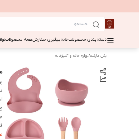
دسته‌بندی محصولات
خانه
پیگیری سفارش
همه محصولات
لوا
پکن مارکت
/
لوازم خانه و آشپزخانه
ست
بر
دس
اب
و
ج
ق
قا
ن