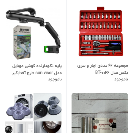
مجموعه 46 عددی اچار و سری
پایه نگهدارنده گوشی موبایل
بکس مدل BT-0046
مدل sun visor طرح آفتابگیر
ناموجود
ناموجود
خودرو