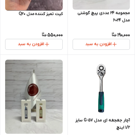
مجموعه 24 عددی پیچ گوشتی
کیت تمیز کننده مدل Q20
مدل 6024
550,000
190,000
افزودن به سبد
افزودن به سبد
آچار جغجغه ای مدل G-57 سایز
1/2 اینچ