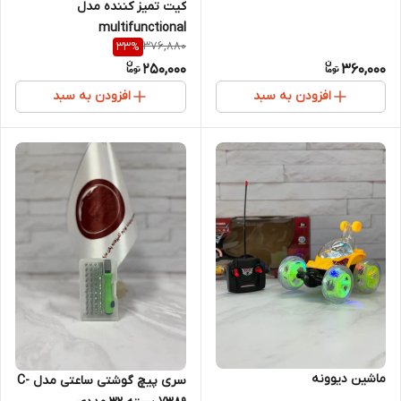
کیت تمیز کننده مدل
multifunctional
376,880
33
%
250,000
360,000
افزودن به سبد
افزودن به سبد
ماشین دیوونه
سری پیچ گوشتی ساعتی مدل C-