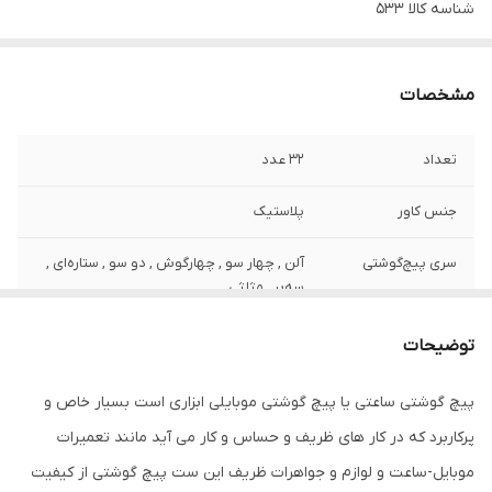
شناسه کالا
533
مشخصات
تعداد
32 عدد
جنس کاور
پلاستیک
سری پیچ‌گوشتی
آلن , چهار سو , چهارگوش , دو سو , ستاره‌ای ,
سه‌پر , مثلثی
ویژگی‌های
دسته پلاستیکی , قابلیت آهنربایی , قابلیت
توضیحات
پیچ‌گوشتی
تعویض سری
پیچ گوشتی ساعتی یا پیچ گوشتی موبایلی ابزاری است بسیار خاص و
سایر توضیحات
کیفیت عالی و ساخت درجه یک- ساخته شده از
پرکاربرد که در کار های ظریف و حساس و کار می آید مانند تعمیرات
مواد اولیه مرغوب - فولاد سخت کاری شده
روکش کروم وانادیوم-ضد زنگ و طول عمر بالا-
موبایل-ساعت و لوازم و جواهرات ظریف این ست پیچ گوشتی از کیفیت
استفاره بصورت ساده و عصایی