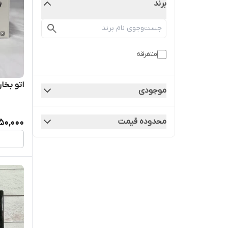
برند
متفرقه
اتو بخا
موجودی
محدوده قیمت
550,000