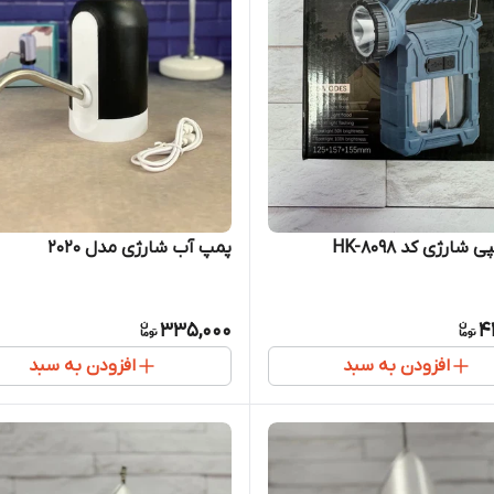
 شارژی کد HK-8098
پمپ آب شارژی مدل 2020
335,000
4
افزودن به سبد
افزودن به سبد