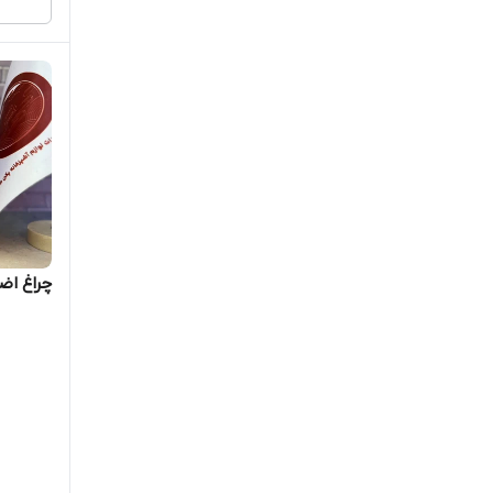
چراغ اض