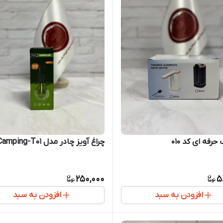
رفه ای کد 010
چراغ آویز چادر مدل Camping-T01
250,000
5
افزودن به سبد
افزودن به سبد