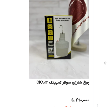
ات مدل
چراغ شارژی سولار کمپینگ CK8012
490,000