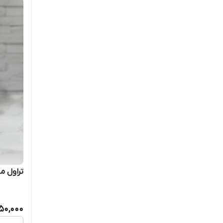
تراول ماگ 
50,000