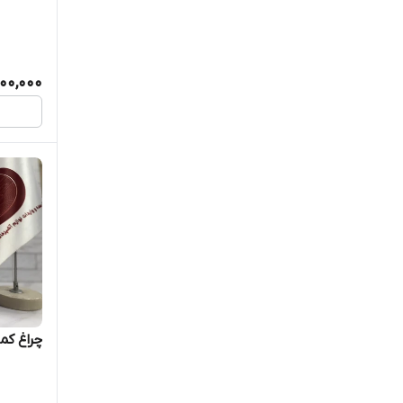
400,000
چراغ کمپی 