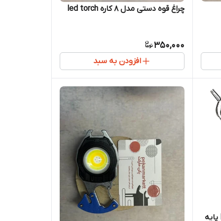
چراغ قوه دستی مدل 8 کاره led torch
350,000
افزودن به سبد
لامپ شارژی 20 وات مدل HT-999 پایه