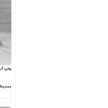
پمپ آب ح
80,000