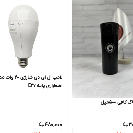
لامپ ال ای دی شارژی 20 و
اضطراری پایه E27
کافی ۵۰۰میل
480,000
3