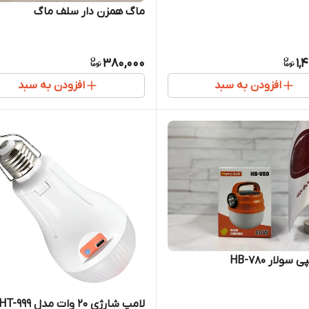
ماگ همزن دار سلف ماگ
380,000
1,
افزودن به سبد
افزودن به سبد
سولار HB-780