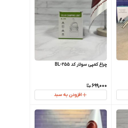
چراغ کمپی سولار کد BL-255
699,000
افزودن به سبد