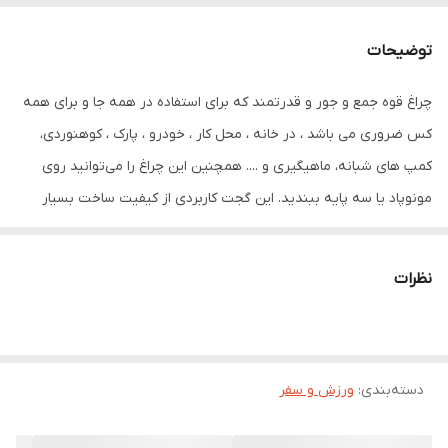
توضیحات
چراغ قوه جمع و جور و قدرتمند که برای استفاده در همه جا و برای همه
کس ضروری می باشد ، در خانه ، محل کار ، خودرو ، پارک ، کوهنوردی،
کمپ های شبانه، ماهیگیری و .... همچنین این چراغ را می‌توانید روی
مونوپاد یا سه پایه ببندید. این گجت کاربردی از کیفیت ساخت بسیار
خوبی برخوردار است و بدنه آن از فلز (آلیاژ آلومینیوم) ساخته شده است
و ضد ضربه، ضد رطوبت و ضدآب است (مقاومت در برابر آب با استاندارد
نظرات
IPX5 waterproof). این محصول شارژی است و از یک باطری داخلی
ظرفیت بالا تغذیه می‌کند که با کابل USB تایپ C به وسیله آداپتور یا
پاوربانک قابل شارژ است. این محصول علاوه بر حجم جمع و جور آن
دسته‌بندی
:
ورزش و سفر
،بسیار سبک هم ساخته شده است. با فشار دادن کلید روشن خاموش کن
چراغ قوه سه حالت کم نور - پر نور و چشمک زن فعال می شود و برای