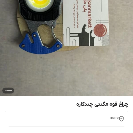
چراغ قوه مگنتی چندکاره
none