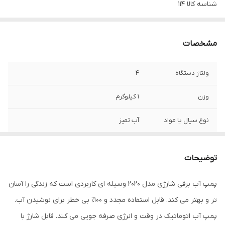
شناسه کالا
114
مشخصات
ولتاژ دستگاه
4
وزن
1 کیلوگرم
نوع سیال یا مواد
آب تمیز
کاربرد
انتقال مایعات
توضیحات
اقلام همراه
پمپ آب شیر استیل آب لوله سیلیکونی پمپ
آب کابل یو اس بی USB کتابچه راهنمای کاربر
پمپ آب برقی شارژی مدل 2020 وسیله ای کاربردی است که زندگی را آسان
انگلیسی
تر و بهتر می کند. قابل استفاده مجدد و 100٪ بی خطر برای نوشیدن آب.
توان
5 وات
پمپ آب اتوماتیک در وقت و انرژی صرفه جویی می کند. قابل شارژ با