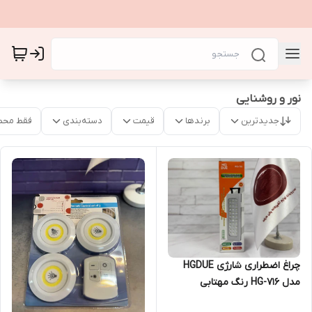
نور و روشنایی
جدیدترین
برندها
قیمت
دسته‌بندی
فقط محص
چراغ اضطراری شارژی HGDUE
مدل HG-716 رنگ مهتابی