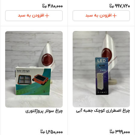
480,000
997,720
افزودن به سبد
افزودن به سبد
چراغ اضطراری کوچک جعبه آبی
چراغ سولار پروژکتوری
1,250,000
399,000