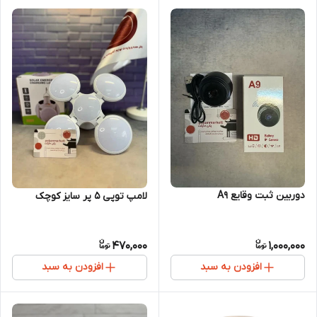
دوربین ثبت وقایع A9
لامپ توپی ۵ پر سایز کوچک
470,000
1,000,000
افزودن به سبد
افزودن به سبد