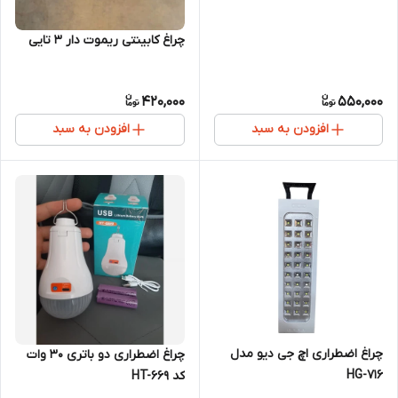
چراغ کابینتی ریموت دار ۳ تایی
420,000
550,000
افزودن به سبد
افزودن به سبد
چراغ اضطراری اچ جی دیو مدل
چراغ اضطراری دو باتری 30 وات
HG-716
کد HT-669