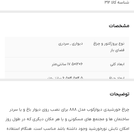
شناسه کالا
312
مشخصات
نوع پروژکتور و چراغ
دیواری , سردری
فضای باز
ابعاد کلی
6×12×17.5 سانتی‌متر
ابعاد چراغ
4.5×4.5×6.5 سانتی‌متر
وزن
145 گرم
توضیحات
چراغ خورشیدی دیوارکوب مدل 888 برای نصب روی دیوار باغ و یا سردر
ساختمان ها و مجتمع های مسکونی و یا هر مکان دیگری که در طول روز
امکان تابش نورخورشید وجود داشته باشد مناسب است. هنگام استفاده