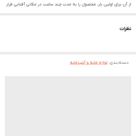
از آن برای اولین بار، محصول را به مدت چند ساعت در مکانی آفتابی قرار
دهید تا شارژ شود. هنگامی که از محصول برای مدت طولانی استفاده نمی
کنید آن را در مکانی آفتابی قرار دهیدتا به مدت یک روز شارژ شود.زمان
نظرات
شارژ و کارایی پنل های خورشیدی ممکن است تحت تاثیر آب و هوا و
محل قرارگیری محصول متفاوت باشد. این محصول قابل استفاده در حیاط،
مغازه، باغ ، کمپینگ و مناطق خارج از شهر و قابل نصب روی هر دیوار
دسته‌بندی
:
لوازم خانه و آشپزخانه
مخصوصا شرایطی که دسترسی به برق شهر ندارید و میخواهید با نور
خورشید روشنایی را تامین کنید. از مزیت های خوب این محصول این
است که نیاز به برق و سیم کشی ندارد و تنها باید آن را نصب کرد و کلید
آن را زد. همچنین دیگر مزیت آن سنسور شناسایی حرکت است که با
حرکت هر چیزی روبروی آن باعث روشن شدن آن میشود . و نور آن
آفتابی بوده و خود چراغ بصورت لامپ میباشد. اگر دنبال محصولی برای
روشنایی حیاط یا باغ خود هستید و حوصله دردسرها و هزینه سیم کشی
را ندارید چراغ دیوارکوب خورشیدی گزینه فوق العاده با صرفه ای برای