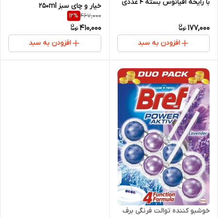
با رایحه اقیانوس بسته ۴ عددی
خیار و چای سبز 250ml
467,000
12
%
410,000
177,000
افزودن به سبد
افزودن به سبد
خوشبو کننده توالت فرنگی برف