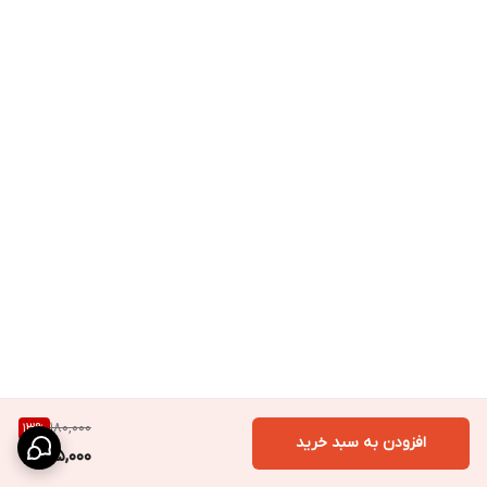
180,000
13
%
افزودن به سبد خرید
155,000