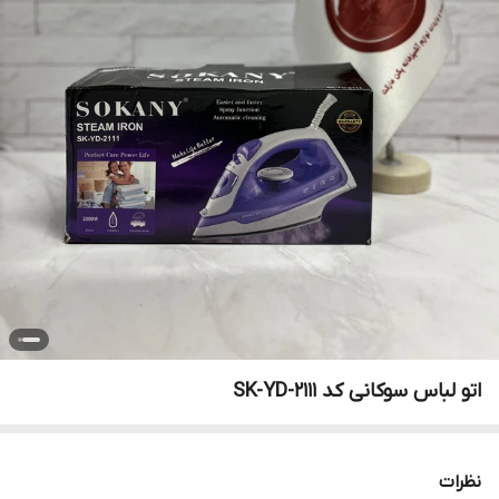
اتو لباس سوکانی کد SK-YD-2111
نظرات