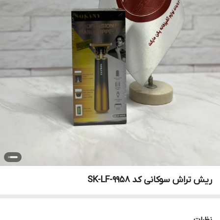
ریش تراش سوکانی کد SK-LF-9958