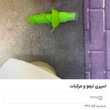
اسپری لیمو و مرکبات
None
شناسه کالا
238