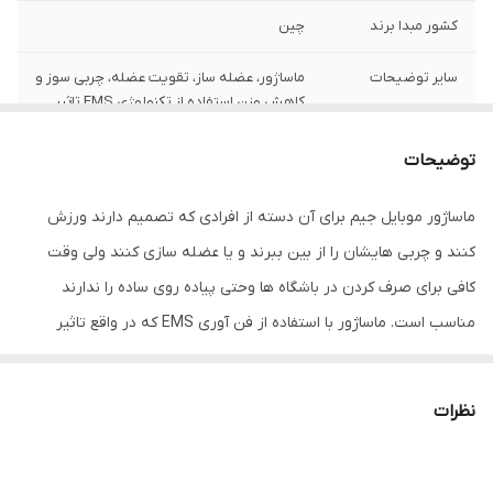
کشور مبدا برند
چین
سایر توضیحات
ماساژور، عضله ساز، تقویت عضله، چربی سوز و
کاهش وزن استفاده از تکنولوژی EMS تاثیر
مستقیم سیگنال های الکتریکی بر روی ماهیچه
ها تحریک و تمرین ماهیچه ها شبیه سازی
توضیحات
تمرین تناسب اندام حرفه ای قابل استفاده در
هر مکان و هر زمان این محصول دارای پکیچ
ماساژور موبایل جیم برای آن دسته از افرادی که تصمیم دارند ورزش
بسته بندی
کنند و چربی هایشان را از بین ببرند و یا عضله سازی کنند ولی وقت
رنگ
مشکی
کافی برای صرف کردن در باشگاه ها وحتی پیاده روی ساده را ندارند
مناسب است. ماساژور با استفاده از فن آوری EMS که در واقع تاثیر
مستقیم سیگنال های الکتریکی بر روی ماهیچه ها است می تواند شکم
را بصورت موضعی ورزش بدهد و روی آن تاثیر بگذارد. انجام 25 دقیقه
نظرات
تمرین با این دستگاه برابر با 1500 متر پیاده روی و نیم ساعت ورزش شکم
یا شنا است. شما حتی می توانید هنگام تماشای تلویزیون، در محل کار و