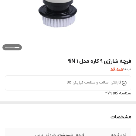
فرچه شارژی ۹ کاره مدل 9iN 1
برند:
متفرقه
گارانتی اصالت و سلامت فیزیکی کالا
شناسه کالا
379
مشخصات
نوع فرچه
فرچه , شستشوی ظروف , برس