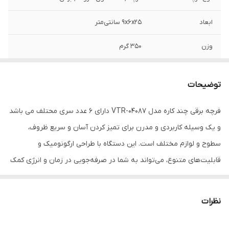
ابعاد
9x6x25 سانتی‌متر
وزن
350 گرم
جنس
پلاستیک
توضیحات
امکانات ظاهری
دسته
فرچه برقی چند کاره مدل VTR-04087 دارای 6 عدد سری محتلف می باشد
مناسب برای تمیز
سطوح
و یک وسیله کاربردی و مدرن برای تمیز کردن آسان و سریع ظروف،
کردن
سطوح و لوازم مختلف است. این دستگاه با طراحی ارگونومیک و
سایر توضیحات
6 عدد سری برای سطوح مختلف دسته قابل
قابلیت‌های متنوع، می‌تواند به شما در صرفه‌جویی در زمان و انرژی کمک
تنظیم
کند.
رنگ
سفید
نظرات