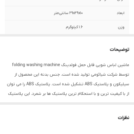
ابعاد
29x29x10 سانتی‌متر
وزن
1.6 کیلوگرم
ظرفیت وزنی
2.5 کیلوگرم
توضیحات
سرعت چرخش
600 دور در دقیقه
موتور
ماشین لباس شویی قابل حمل فولدینگ folding washing machine
توسط شرکت شیائومی تولید شده است. جنس بدنه این محصول از
سیلیکون و پلاستیک ABS تشکیل شده است. پلاستیک ABS را می توان
از با کیفیت ترین و با استحکام ترین پلاستیک ها بر شمرد. این پلاستیک
حتی در صنعت قایق سازی نیز به کار می رود. بدنه آن ضد آب با
استاندارد IPX4 است. این استاندارد بیانگر این است که این دستگاه می
نظرات
تواند در برابر پاشیدن آب ضد نفوذ باشد و از ورود آب به داخل موتور و
سایر تجهیزات الکتریکی آن جلوگیری شود. دستگاه لباس شویی قابل حمل