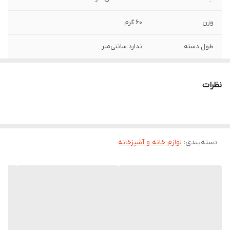
وزن
60 گرم
طول دسته
ندارد سانتی‌متر
جنس سری
حوله‌ای
نظرات
سایر توضیحات
مناسب برای طی ماکارونی های چینی و دیگر
طی ها ابعاد : طول : 40 سانتی متر عرض : 12
سانتی متر
دسته‌بندی
:
لوازم خانه و آشپزخانه