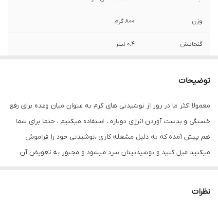
وزن
800 گرم
گنجایش
0.4 لیتر
جنس
سرامیک
توضیحات
طرح کلی
ساده
معمولا اکثر ما در روز از نوشیدنی های گرم به عنوان میان وعده برای رفع
ویژگی ماگ
توانایی حفظ دما
خستگی و بدست آوردن انرژی دوباره ، استفاده میکنیم . حتما برای شما
اقلام همراه ماگ
قاشق , در , صفحه گرمکن
هم پیش آمده که به دلیل مشغله کاری ،نوشیدنی خود را فراموش
میکنید میل کنید و نوشیدنیتان سرد میشود و مجبور به تعویض آن
میشوید یا کلا از نوشیدن آن منصرف میشوید. بدین منظور داشتن لیوان
هیتردار که یک وسیله مناسب برای فراهم کردن نوشیدنی داغ و گرم نگه
نظرات
داشتن آن در هر زمان می باشد، بسیار پر کاربرد است. ماگ هیتردار برقی
با طراحی زیبا و رنگ بندی جذاب وسیله ای است برای گرم نگه داشتن