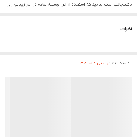
باشد.جالب است بدانید که استفاده از این وسیله ساده در امر زیبایی روز
به‌ روز در حال افزایش است چرا که با وجود سادگی، اثرات معجزه‌آسای آن
در برخی موارد حتی بیش از روشهای بسیار گران قیمت و پیشرفته‌ی
نظرات
موجود است. با کشیدن درمارولر بر روی پوست سوزن‌های ریز آن بدون
آسیب رساندن به پوست منافذ بسیار ریزی بر روی لایه‌ی سطحی پوست
ایجاد می‌نمایند. اگرچه این منافذ پس از چند ساعت به خودی‌خود بسته
دسته‌بندی
:
زیبایی و سلامت
می‌شوند ولی این تحریک سبب مطلوب‌ترین اثر بر پوست یعنی ساخت
کلاژن خواهد شد.درمارولر باعث شادابی، جوان‌سازی و رفع چین‌وچروک
پوست و از بین رفتن جای جوش و سوختگی‌های قدیمی می‌شود. این
درمارولر سایز 0.5m می باشد که معمولا برای دور چشم و بینی استفاده
می شود.