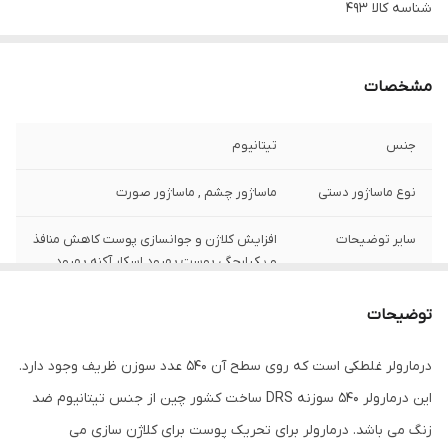
شناسه کالا
493
مشخصات
جنس
تیتانیوم
نوع ماساژور دستی
ماساژور چشم , ماساژور صورت
سایر توضیحات
افزایش کلاژن و جوانسازی پوست کاهش منافذ
و یکپارچگی پوست بهبود اسکار آکنه بهبود
اسکارهای سوختگی یا جراحی بهبود چین و
چروک پوست بهبود سلولیت جوانسازی پوست،
توضیحات
جمع شدن و افزایش الاستیسیته پوست، تولید
کلاژن جدید کاهش چین و چروک های سطحی
درمارولر غلطکی است که روی سطح آن 540 عدد سوزن ظریف وجود دارد.
و عمیق بهبود Stre
این درمارولر 540 سوزنه DRS ساخت کشور چین از جنس تیتانیوم ضد
زنگ می باشد. درمارولر برای تحریک پوست برای کلاژن سازی می