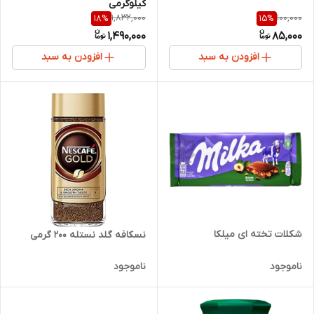
کیلوگرمی
1,832,000
100,000
18
%
15
%
1,490,000
85,000
افزودن به سبد
افزودن به سبد
شکلات تخته ای میلکا
نسکافه گلد نستله 200 گرمی
ناموجود
ناموجود