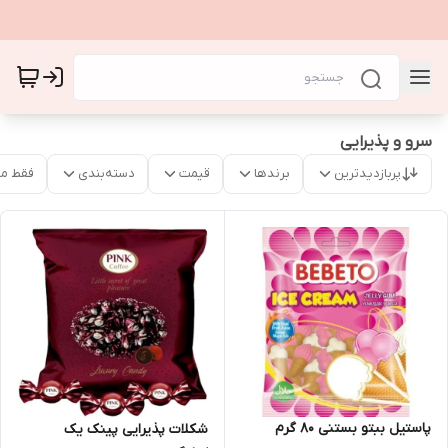
سرو و پذیرایی
پربازدیدترین
برندها
قیمت
دسته‌بندی
فقط م
پاستیل ببتو بستنی 80 گرم
شکلات پذیرایی پینک یک