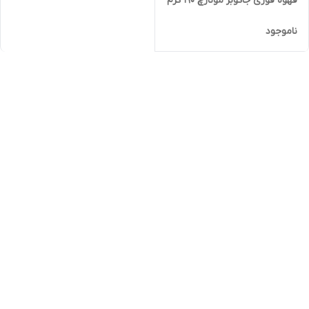
قهوه فوری جاکوبز مونارچ 190 گرم
ناموجود